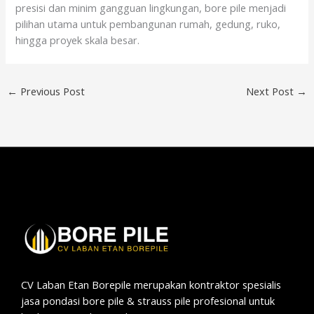
presisi dan minim gangguan lingkungan, bore pile menjadi
pilihan utama untuk pembangunan rumah, gedung, ruko,
hingga proyek skala besar.
←
Previous Post
Next Post
→
CV Laban Etan Borepile merupakan kontraktor spesialis
jasa pondasi bore pile & strauss pile profesional untuk