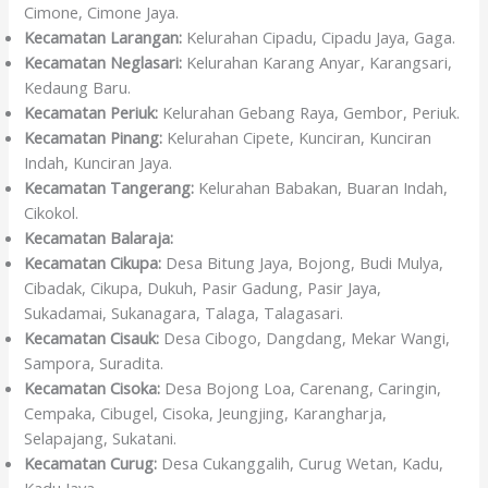
Cimone, Cimone Jaya.
Kecamatan Larangan:
Kelurahan Cipadu, Cipadu Jaya, Gaga.
Kecamatan Neglasari:
Kelurahan Karang Anyar, Karangsari,
Kedaung Baru.
Kecamatan Periuk:
Kelurahan Gebang Raya, Gembor, Periuk.
Kecamatan Pinang:
Kelurahan Cipete, Kunciran, Kunciran
Indah, Kunciran Jaya.
Kecamatan Tangerang:
Kelurahan Babakan, Buaran Indah,
Cikokol.
Kecamatan Balaraja:
Kecamatan Cikupa:
Desa Bitung Jaya, Bojong, Budi Mulya,
Cibadak, Cikupa, Dukuh, Pasir Gadung, Pasir Jaya,
Sukadamai, Sukanagara, Talaga, Talagasari.
Kecamatan Cisauk:
Desa Cibogo, Dangdang, Mekar Wangi,
Sampora, Suradita.
Kecamatan Cisoka:
Desa Bojong Loa, Carenang, Caringin,
Cempaka, Cibugel, Cisoka, Jeungjing, Karangharja,
Selapajang, Sukatani.
Kecamatan Curug:
Desa Cukanggalih, Curug Wetan, Kadu,